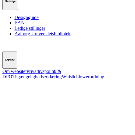
Genveje
Designguide
EAN
Ledige stillinger
Aalborg Universitetsbibliotek
Service
Om websitet
Privatlivspolitik &
DPO
Tilgængelighedserklæring
Whistleblowerordning