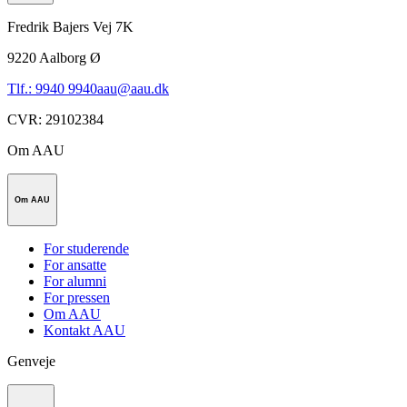
Fredrik Bajers Vej 7K
9220
Aalborg Ø
Tlf.: 9940 9940
aau@aau.dk
CVR
:
29102384
Om AAU
Om AAU
For studerende
For ansatte
For alumni
For pressen
Om AAU
Kontakt AAU
Genveje