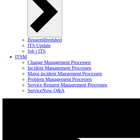
Brugertilfredshed
ITS Update
Job i ITS
ITSM
Change Management Processen
Incident Management Processen
Major incident Mangement Processen
Problem Management Processen
Service Request Management Processen
ServiceNow Q&A